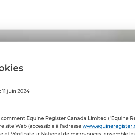
ookies
:
11 juin 2024
it comment Equine Register Canada Limited ("Equine Reg
tre site Web (accessible à l'adresse
www.equineregister.
 et Vérificateur National de micro-puces, ensemble les 