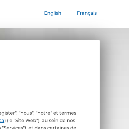
English
Français
ister", "nous", "notre" et termes
ca
) (le "Site Web"), au sein de nos
"Services"), et dans certaines de