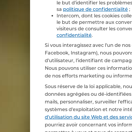
le but d'identifier les problèm
sa
politique de confidentialité
;
Intercom, dont les cookies colle
le but de permettre aux convers
visiteurs de consulter les conv
confidentialité
.
Si vous interagissez avec l'un de n
Facebook, Instagram), nous pouvons é
d'utilisateur, l'identifiant de campa
Nous pouvons utiliser ces informatio
de nos efforts marketing ou informer
Sous réserve de la loi applicable, no
données agrégées ou dé-identifiées 
mails, personnaliser, surveiller l'ef
systèmes d'exploitation et notre intég
d'utilisation du site Web et des servi
pourriez avoir concernant vos inform